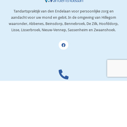
Tandartspraktijk van den Endelaan voor persoonlijke zorg en
aandacht voor uw mond en gebit. In de omgeving van Hillegom
waaronder, Abbenes, Beinsdorp, Bennebroek, De Zilk, Hoofddorp,
Lisse, Lisserbroek, Nieuw-Vennep, Sassenheim en Zwaanshoek.
Neem contact op
Telefoon:
0252-51 62 19
E-mail:
info@tpvandenendelaan.nl